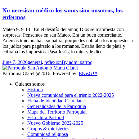
No necesitan médico los sanos sino nosotros, los
enfermos
Mateo 9, 9-13 En el desafío del amor, Dios se manifiesta con
sorpresas. Pensemos en san Mateo. Era un buen comerciante.
Además traicionaba a su patria, porque les cobraba los impuestos a
los judíos para pagárselo a los romanos. Estaba lleno de plata y
cobraba los impuestos. Pasa Jesús, lo mira y le dice:…
June 7, 2026
general
,
reflexion
By
adm_parroq
Parroquia Claret @2016. Powered by:
ElvisG™
Quienes somos
Historia
Nueva comunidad para el trienio 2022-2025
Ficha de Identidad Claretiana
Generalidades de la Parroquia
Mapa del Territorio Parroquial
Estructura Pastoral
Nuevo Gobierno 2022-2025
Grupos & ministerios
Comunidad religiosa