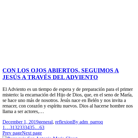
CON LOS OJOS ABIERTOS, SEGUIMOS A
JESÚS A TRAVÉS DEL ADVIENTO
El Adviento es un tiempo de espera y de preparación para el primer
misterio: la encarnación del Hijo de Dios, que, en el seno de María,
se hace uno más de nosotros. Jesús nace en Belén y nos invita a
renacer, con corazón y espíritu nuevos. Dios al hacerse hombre nos
llama a ser actores,…
December 1, 2019
general
,
reflexion
By
adm_parroq
1
…
31
32
33
34
35
…
63
Prev page
Next page