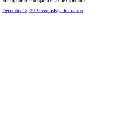
Social, que se entregarán el 23 de diciembre.
December 18, 2019
eventos
By
adm_parroq