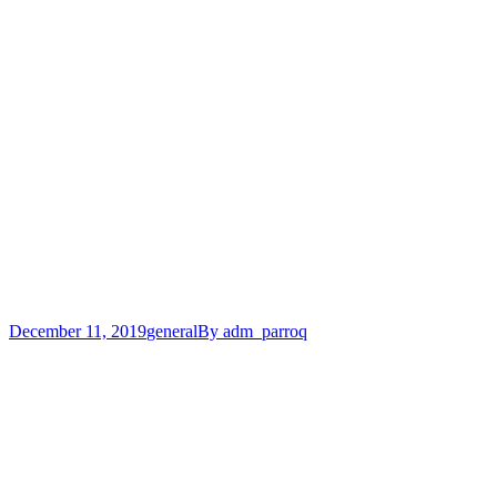
December 11, 2019
general
By
adm_parroq