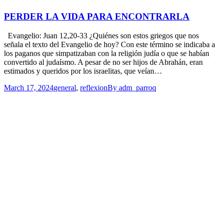
PERDER LA VIDA PARA ENCONTRARLA
Evangelio: Juan 12,20-33 ¿Quiénes son estos griegos que nos
señala el texto del Evangelio de hoy? Con este término se indicaba a
los paganos que simpatizaban con la religión judía o que se habían
convertido al judaísmo. A pesar de no ser hijos de Abrahán, eran
estimados y queridos por los israelitas, que veían…
March 17, 2024
general
,
reflexion
By
adm_parroq