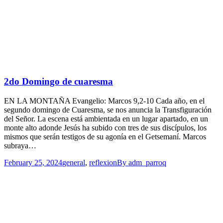
2do Domingo de cuaresma
EN LA MONTAÑA Evangelio: Marcos 9,2-10 Cada año, en el
segundo domingo de Cuaresma, se nos anuncia la Transfiguración
del Señor. La escena está ambientada en un lugar apartado, en un
monte alto adonde Jesús ha subido con tres de sus discípulos, los
mismos que serán testigos de su agonía en el Getsemaní. Marcos
subraya…
February 25, 2024
general
,
reflexion
By
adm_parroq