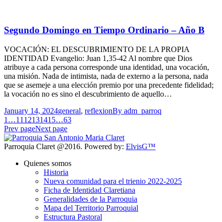
Segundo Domingo en Tiempo Ordinario – Año B
VOCACIÓN: EL DESCUBRIMIENTO DE LA PROPIA
IDENTIDAD Evangelio: Juan 1,35-42 Al nombre que Dios
atribuye a cada persona corresponde una identidad, una vocación,
una misión. Nada de intimista, nada de externo a la persona, nada
que se asemeje a una elección premio por una precedente fidelidad;
la vocación no es sino el descubrimiento de aquello…
January 14, 2024
general
,
reflexion
By
adm_parroq
1
…
11
12
13
14
15
…
63
Prev page
Next page
Parroquia Claret @2016. Powered by:
ElvisG™
Quienes somos
Historia
Nueva comunidad para el trienio 2022-2025
Ficha de Identidad Claretiana
Generalidades de la Parroquia
Mapa del Territorio Parroquial
Estructura Pastoral