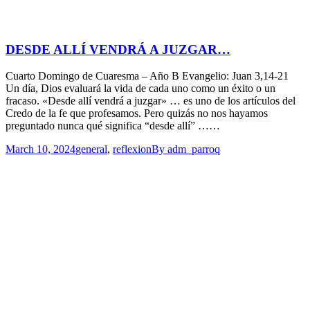
DESDE ALLÍ VENDRÁ A JUZGAR…
Cuarto Domingo de Cuaresma – Año B Evangelio: Juan 3,14-21
Un día, Dios evaluará la vida de cada uno como un éxito o un
fracaso. «Desde allí vendrá a juzgar» … es uno de los artículos del
Credo de la fe que profesamos. Pero quizás no nos hayamos
preguntado nunca qué significa “desde allí” ……
March 10, 2024
general
,
reflexion
By
adm_parroq