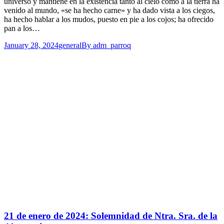
universo y mantiene en la existencia tanto al cielo como a la tierra ha
venido al mundo, «se ha hecho carne» y ha dado vista a los ciegos,
ha hecho hablar a los mudos, puesto en pie a los cojos; ha ofrecido
pan a los…
January 28, 2024
general
By
adm_parroq
21 de enero de 2024: Solemnidad de Ntra. Sra. de la